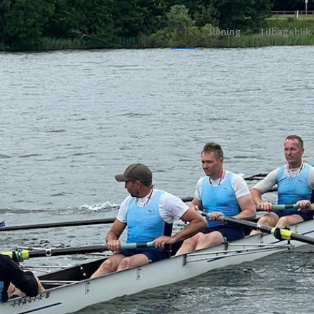
Roning
Tilbageblik