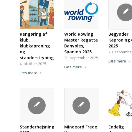
Rengøring af
World Rowing
Begynder
klub,
Master Regatta
Kaproning 
klubkaproning
Banyoles,
2025
og
Spanien 2025
20. septembe
standerstryning.
20. september 2025
Læs mere
4. oktober 2025
Læs mere
Læs mere
Standerhejsning
Mindeord Frede
Endelig