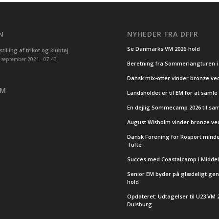
N
NYHEDER FRA DFFR
Se Danmarks VM 2026-hold
tilling af trikot og klubtøj
 september 2021 - 07:43
Beretning fra Sommerlangturen i
Dansk mix-otter vinder bronze ve
OM
Landsholdet er til EM for at samle
En dejlig Sommecamp 2026 til sa
August Wisholm vinder bronze ve
Dansk Forening for Rosport minde
Tufte
Succes med Coastalcamp i Middel
Senior EM byder på glædeligt ge
hold
Opdateret: Udtagelser til U23 VM 2
Duisburg