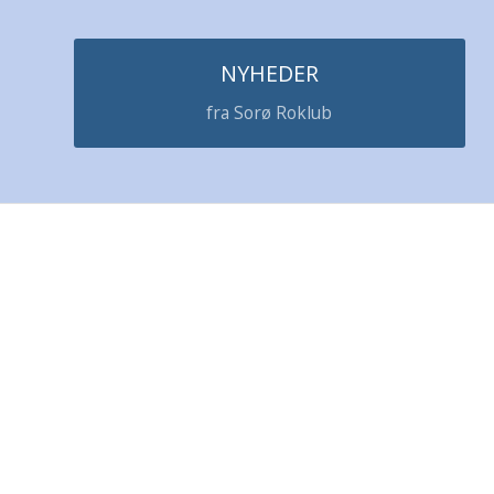
NYHEDER
fra Sorø Roklub